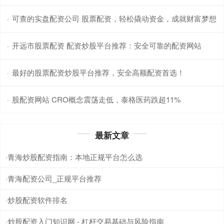
可查的实盘配资公司 股票配资，轻松撬动资金，成就财富梦想
·
开远市股票配资 配资炒股平台推荐：安全可靠的配资网站
·
最好的股票配资炒股平台推荐，安全高额配资首选！
·
股配资网站 CRO概念震荡走低，泰格医药跌超11%
·
最新文章
青海炒股配资指南：本地正规平台怎么选
·
青海配资公司_正规平台推荐
·
炒股配资软件排名
·
炒股配资入门知识网 - 杠杆交易基础与风险指南
·