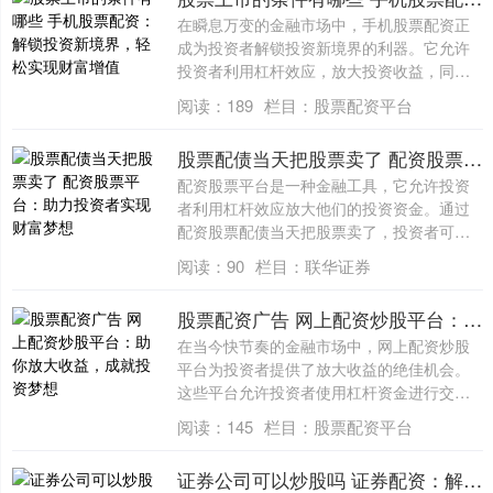
在瞬息万变的金融市场中，手机股票配资正
成为投资者解锁投资新境界的利器。它允许
投资者利用杠杆效应，放大投资收益，同时
降低风....
阅读：
189
栏目：
股票配资平台
股票配债当天把股票卖了 配资股票平台：助力投资者实现财富梦想
配资股票平台是一种金融工具，它允许投资
者利用杠杆效应放大他们的投资资金。通过
配资股票配债当天把股票卖了，投资者可以
获得比....
阅读：
90
栏目：
联华证券
股票配资广告 网上配资炒股平台：助你放大收益，成就投资梦想
在当今快节奏的金融市场中，网上配资炒股
平台为投资者提供了放大收益的绝佳机会。
这些平台允许投资者使用杠杆资金进行交
易，从而....
阅读：
145
栏目：
股票配资平台
证券公司可以炒股吗 证券配资：解锁投资新境界，助您财富倍增