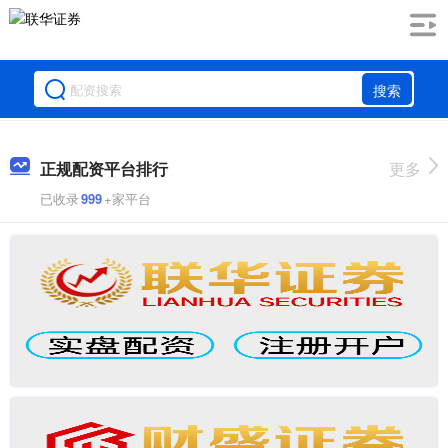
搜索
正规配资平台排行
更多
已收录
999
+家平台