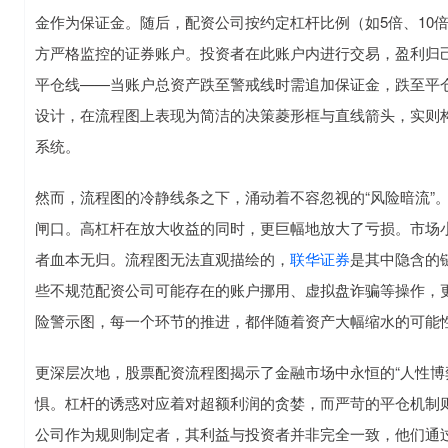
金作为保证金。随后，配资公司按约定杠杆比例（如5倍、10
方严格监控的证券账户。投资者在此账户内进行交易，盈利归
平仓线——当账户总资产跌至警戒线时需追加保证金，跌至平
设计，在流程图上表现为简洁的决策菱形框与直线箭头，实则
系统。
然而，流程图的冷静线条之下，涌动着不容忽视的“风险暗流”
闸口。高杠杆在放大收益的同时，更巨幅地放大了亏损。市场
者血本无归。流程图无法直观描绘的，
联华证券
是其中隐含的
些不规范配资公司可能存在的账户挪用、虚拟盘诈骗等操作，
险警示图，每一个环节的推进，都伴随着资产大幅缩水的可能
更深层次地，股票配资流程图揭示了金融市场中永恒的“人性博
惧。杠杆的诱惑对应着对超额利润的贪婪，而严苛的平仓机制
公司作为规则制定者，其利益与投资者并非完全一致，他们通